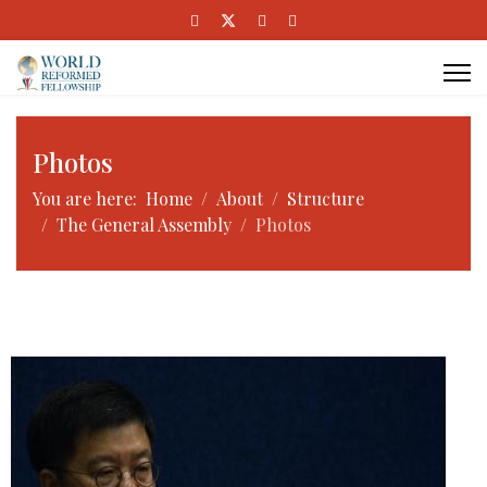
Photos
You are here:
Home
About
Structure
The General Assembly
Photos